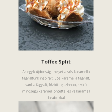
Toffee Split
Az egyik újdonság, melyet a sós karamella
fagylaltunk inspirált. Sós karamella fagylalt,
vanília fagylalt, főzött tejszínhab, kiváló
minőségű karamell öntettel és vajkaramell
darabokkal.