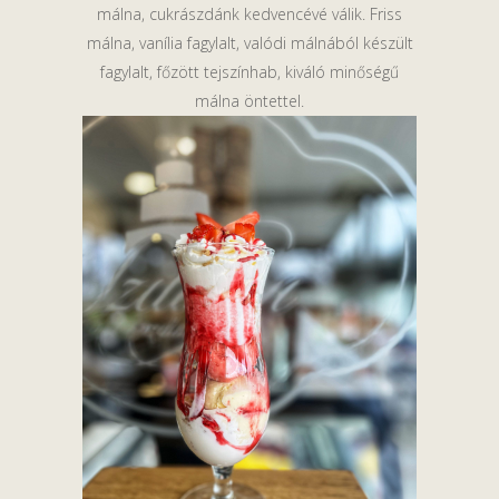
málna, cukrászdánk kedvencévé válik. Friss
málna, vanília fagylalt, valódi málnából készült
fagylalt, főzött tejszínhab, kiváló minőségű
málna öntettel.