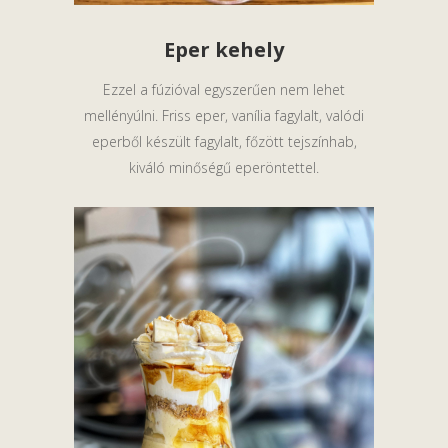
Eper kehely
Ezzel a fúzióval egyszerűen nem lehet
mellényúlni. Friss eper, vanília fagylalt, valódi
eperből készült fagylalt, főzött tejszínhab,
kiváló minőségű eperöntettel.