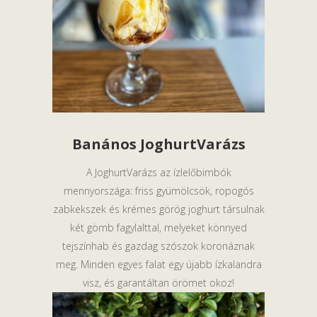
Banános JoghurtVarázs
A JoghurtVarázs az ízlelőbimbók
mennyországa: friss gyümölcsök, ropogós
zabkekszek és krémes görög joghurt társulnak
két gömb fagylalttal, melyeket könnyed
tejszínhab és gazdag szószok koronáznak
meg. Minden egyes falat egy újabb ízkalandra
visz, és garantáltan örömet okoz!