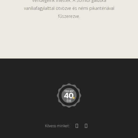
Vendégeink ihlették. A Somlói galuska
vaníliafagylalttal ötvözve és némi pikantériával
fűszerezve.
Kövess minket: