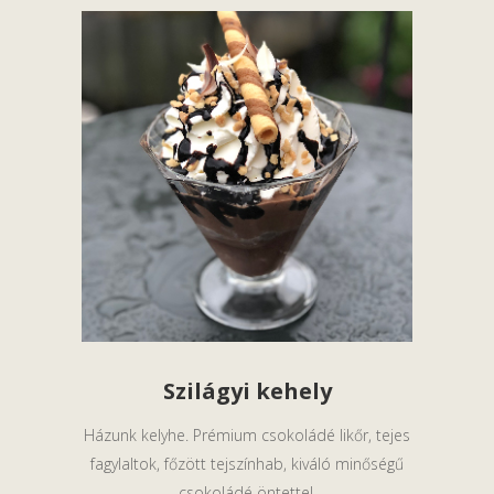
Szilágyi kehely
Házunk kelyhe. Prémium csokoládé likőr, tejes
fagylaltok, főzött tejszínhab, kiváló minőségű
csokoládé öntettel.