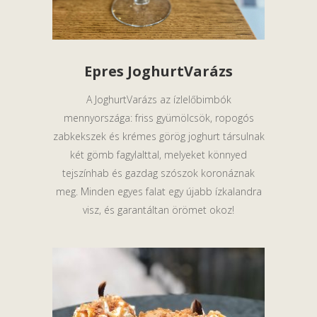
Epres JoghurtVarázs
A JoghurtVarázs az ízlelőbimbók
mennyországa: friss gyümölcsök, ropogós
zabkekszek és krémes görög joghurt társulnak
két gömb fagylalttal, melyeket könnyed
tejszínhab és gazdag szószok koronáznak
meg. Minden egyes falat egy újabb ízkalandra
visz, és garantáltan örömet okoz!