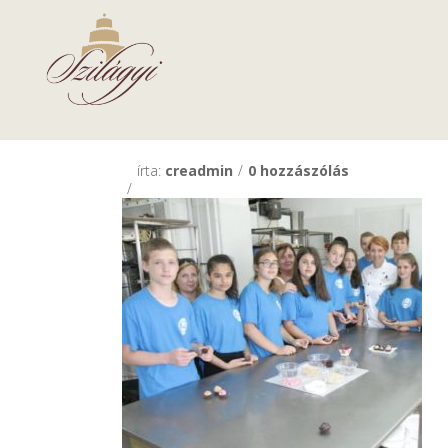
2017-08-25
LEGYÉL CUKR
írta:
creadmin
0 hozzászólás