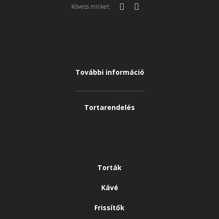
Kövess minket:
További információ
Tortarendelés
Torták
Kávé
Frissítők