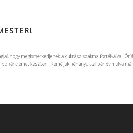
MESTER!
agjai, hogy megismerkedjenek a cukrász szakma fortélyaival. Óri
s pohárkrémet készíteni. Reméljük néhányukkal pár év múlva már