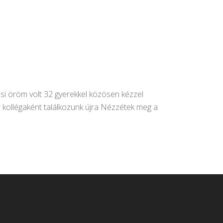
ási öröm volt 32 gyerekkel közösen kézzel
 kollégaként találkozunk újra Nézzétek meg a