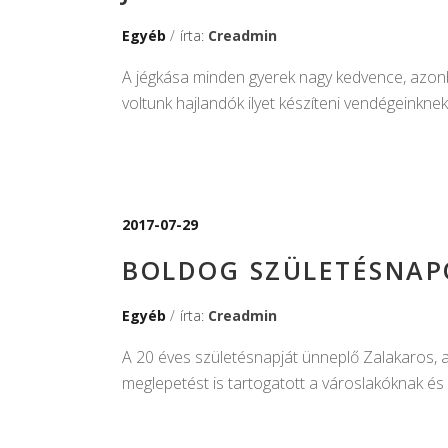
Egyéb
írta:
Creadmin
A jégkása minden gyerek nagy kedvence, azonba
voltunk hajlandók ilyet készíteni vendégeinkne
2017-07-29
BOLDOG SZÜLETÉSNAP
Egyéb
írta:
Creadmin
A 20 éves születésnapját ünneplő Zalakaros, 
meglepetést is tartogatott a városlakóknak és