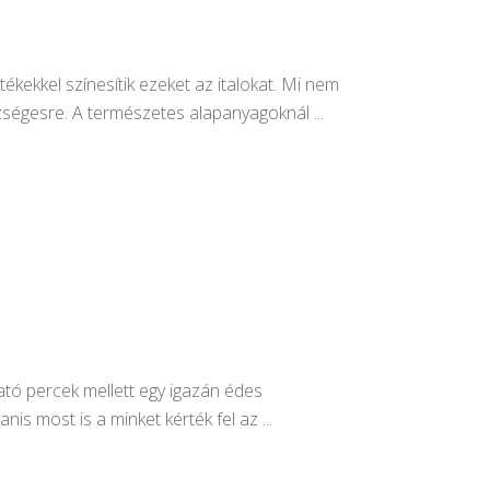
kekkel színesítik ezeket az italokat. Mi nem
gészségesre. A természetes alapanyagoknál
tó percek mellett egy igazán édes
nis most is a minket kérték fel az