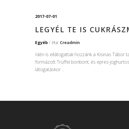
2017-07-01
LEGYÉL TE IS CUKRÁSZ
Egyéb
írta:
Creadmin
Idén is ellátogattak hozzánk a Kisinas Tábor t
formázott Trüffel bonbont, és epres-joghurto
látogatáskor