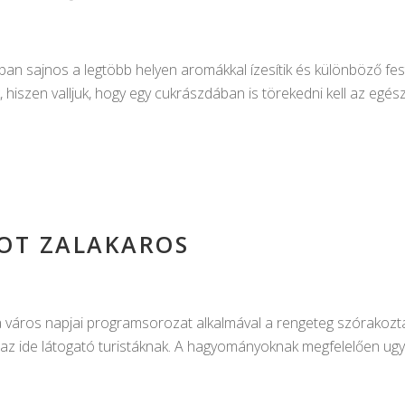
n sajnos a legtöbb helyen aromákkal ízesítik és különböző festé
k, hiszen valljuk, hogy egy cukrászdában is törekedni kell az e
OT ZALAKAROS
a város napjai programsorozat alkalmával a rengeteg szórakozta
 az ide látogató turistáknak. A hagyományoknak megfelelően ugya