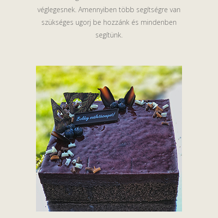
véglegesnek. Amennyiben több segítségre van
szükséges ugorj be hozzánk és mindenben
segítünk.