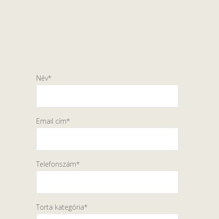
Név*
Email cím*
Telefonszám*
Torta kategória*