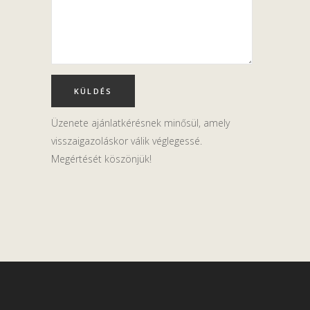
Üzenete ajánlatkérésnek minősül, amely
visszaigazoláskor válik véglegessé.
Megértését köszönjük!